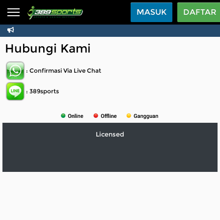
Beranda
MASUK
DAFTAR
Sports
BARU
PROMO
Hubungi Kami
Live Casino
BARU
IDNPoker
: Confirmasi Via Live Chat
BARU
Slots
: 389sports
PROMO
IDNLIVE
BARU
Stream N Spin
Licensed
Arcade
PROMO
Table Games
Lottery
BARU
PROMO
IDNRaffle