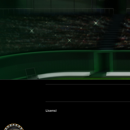
Lisensi