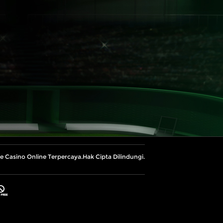
 Casino Online Terpercaya.Hak Cipta Dilindungi.