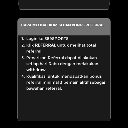
CARA MELIHAT KOMISI DAN BONUS REFERRAL
1.
Login ke 389SPORTS
2.
Klik
REFERRAL
untuk melihat total
referral
3.
Penarikan Referral dapat dilakukan
setiap hari Rabu dengan melakukan
withdraw
4.
Kualifikasi untuk mendapatkan bonus
referral minimal 3 pemain aktif sebagai
bawahan referral.