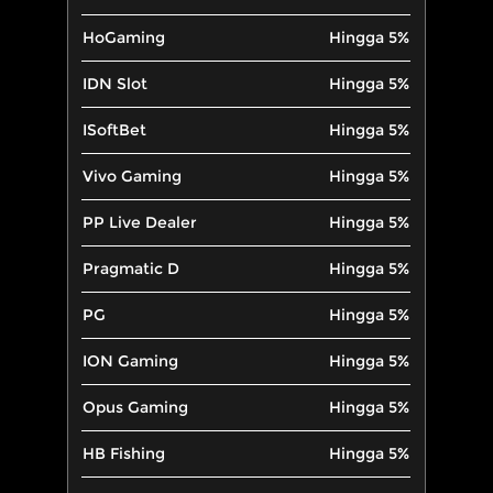
HoGaming
Hingga 5%
IDN Slot
Hingga 5%
ISoftBet
Hingga 5%
Vivo Gaming
Hingga 5%
PP Live Dealer
Hingga 5%
Pragmatic D
Hingga 5%
PG
Hingga 5%
ION Gaming
Hingga 5%
Opus Gaming
Hingga 5%
HB Fishing
Hingga 5%