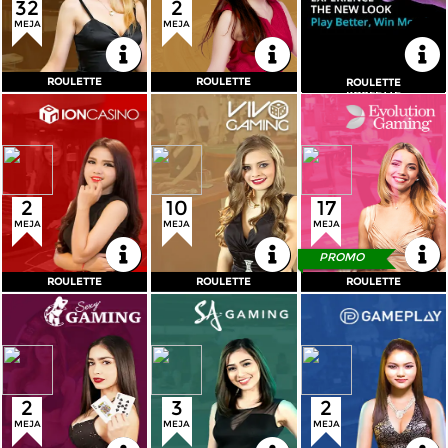
32
2
DAFTAR
MASUK
DAFTAR
MASUK
MEJA
MEJA
DAFTAR
MASUK
Referral
KEMBALI
KEMBALI
KEMBALI
Promosi
ROULETTE
ROULETTE
ROULETTE
ROULETTE
ROULETTE
ROULETTE
Meja
Min
Max
Meja
Min
Max
Meja
Min
Max
Hubungi Kami
Roulette
1Rb
20Jt
Baccarat
5Rb
30Jt
Baccarat
5Rb
30Jt
Baccarat
2Rb
10Jt
Roulette
1Rb
125Jt
Roulette
1Rb
30Jt
Sicbo
2Rb
10Jt
Live Chat
Sicbo
1Rb
125Jt
Blackjack
250Rb
30Jt
Dragon Tiger
10Rb
10Jt
Dragon Tiger
5Rb
30Jt
Special Games
10Rb
30Jt
Blackjack
10Rb
20Jt
Wheel
1Rb
10Jt
Pengaduan Customer
2
10
17
DAFTAR
MASUK
DAFTAR
MASUK
DAFTAR
MASUK
MEJA
MEJA
MEJA
Pilih Bahasa:
KEMBALI
KEMBALI
KEMBALI
PROMO
ROULETTE
ROULETTE
ROULETTE
ROULETTE
ROULETTE
ROULETTE
Meja
Min
Max
Meja
Min
Max
Meja
Min
Max
Baccarat
5Rb
30Jt
Baccarat
10Rb
30Jt
Baccarat
1Rb
30Jt
Sicbo
500
250Rb
MASUK
DAFTAR
Dragon Tiger
10Rb
30Jt
Dragon Tiger
1Rb
30Jt
Roulette
1Rb
300Rb
Sicbo
10Rb
30Jt
Roulette
1Rb
30Jt
Dragon Tiger
5Rb
1,9Jt
Roulette
10Rb
30Jt
Sicbo
1Rb
30Jt
Special Games
500
1,9Jt
&copy; 389SPORTS: Situs Slot Online Gacor,
2
3
2
Agen SBOBET & Live Casino Online Terpercaya.
Hak Cipta Dilindungi.
DAFTAR
MASUK
DAFTAR
MASUK
DAFTAR
MASUK
MEJA
MEJA
MEJA