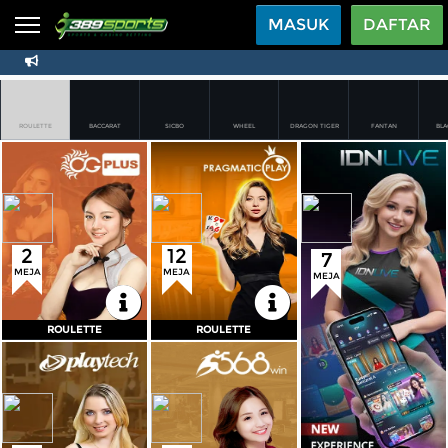
Beranda
MASUK
DAFTAR
Sports
BARU
PROMO
Live Casino
BARU
ROULETTE
BACCARAT
SICBO
WHEEL
DRAGON TIGER
FANTAN
BLA
IDNPoker
BARU
Meja
Min
Max
Meja
Min
Max
Meja
Min
Max
Baccarat
1Rb
10Jt
Baccarat
5Rb
5Jt
Baccarat
1Rb
5Jt
Dragon Tiger
1Rb
10Jt
Roulette
1Rb
20Jt
Slots
PROMO
Dragon Tiger
1Rb
5Jt
Roulette
1Rb
10Jt
Sicbo
2Rb
25Jt
Wheel
1Rb
10Jt
Blackjack
10Rb
50Jt
Roulette
1Rb
5Jt
Special Games
1Rb
10Jt
Wheel
1Rb
1Jt
IDNLIVE
BARU
Dragon Tiger
5Rb
5Jt
Sicbo
1Rb
5Jt
2
12
7
Special Games
1Rb
5Jt
Stream N Spin
DAFTAR
MASUK
DAFTAR
MASUK
MEJA
MEJA
MEJA
KEMBALI
KEMBALI
Arcade
PROMO
ROULETTE
ROULETTE
ROULETTE
ROULETTE
Table Games
Meja
Min
Max
Meja
Min
Max
Roulette
2Rb
20Jt
Baccarat
10Rb
5Jt
Sicbo
2Rb
2Jt
Roulette
1Rb
25Jt
Lottery
BARU
PROMO
Baccarat
1Rb
20Jt
Sic Bo
1Rb
25Jt
Blackjack
10Rb
20Jt
Dragon Tiger
10Rb
10Jt
Dragon Tiger
10Rb
1Jt
Special Games
1Rb
2Jt
IDNRaffle
Special Games
1Rb
10Jt