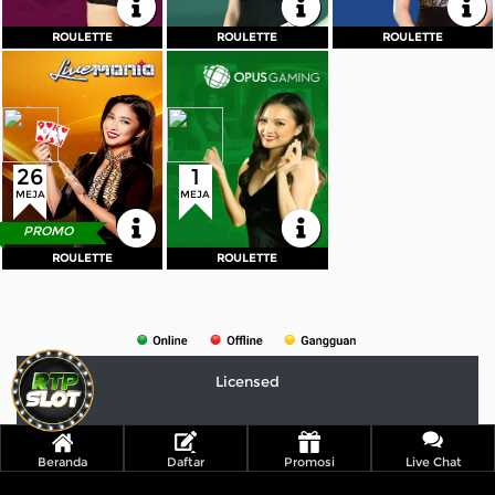
KEMBALI
KEMBALI
KEMBALI
ROULETTE
ROULETTE
ROULETTE
ROULETTE
ROULETTE
ROULETTE
Meja
Min
Max
Meja
Min
Max
Baccarat
5Rb
5Jt
Baccarat
1Rb
20Jt
Roulette
1Rb
20Jt
Roulette
1Rb
20Jt
Sicbo
2Rb
25Jt
Sicbo
1Rb
20Jt
Blackjack
10Rb
50Jt
Dragon Tiger
1Rb
20Jt
Wheel
1Rb
1Jt
Dragon Tiger
5Rb
5Jt
26
1
DAFTAR
MASUK
DAFTAR
MASUK
MEJA
MEJA
KEMBALI
KEMBALI
PROMO
ROULETTE
ROULETTE
ROULETTE
ROULETTE
Licensed
Beranda
Daftar
Promosi
Live Chat