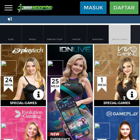
Beranda
MASUK
DAFTAR
Sports
BARU
PROMO
Live Casino
BARU
SICBO
WHEEL
DRAGON TIGER
FANTAN
BLACKJACK
SPECIAL GAMES
IDNPoker
BARU
Meja
Min
Max
Meja
Min
Max
Meja
Min
Max
Roulette
2Rb
20Jt
Baccarat
5Rb
30Jt
Baccarat
1Rb
5Jt
Sicbo
2Rb
2Jt
Roulette
1Rb
30Jt
Slots
PROMO
Dragon Tiger
1Rb
5Jt
Baccarat
1Rb
20Jt
Blackjack
250Rb
30Jt
Blackjack
10Rb
20Jt
Roulette
1Rb
5Jt
Special Games
10Rb
30Jt
Dragon Tiger
10Rb
1Jt
IDNLIVE
BARU
Special Games
1Rb
10Jt
Sicbo
1Rb
5Jt
24
1
25
Special Games
1Rb
5Jt
Stream N Spin
DAFTAR
MASUK
DAFTAR
MASUK
MEJA
MEJA
MEJA
KEMBALI
KEMBALI
Arcade
PROMO
SPECIAL-GAMES
SPECIAL-GAMES
SPECIAL-GAMES
SPECIAL-GAMES
Table Games
Meja
Min
Max
Meja
Min
Max
Roulette
1Rb
20Jt
Baccarat
5Rb
30Jt
Baccarat
2Rb
10Jt
Sicbo
500
250Rb
Lottery
BARU
PROMO
Sicbo
2Rb
10Jt
Roulette
1Rb
300Rb
Dragon Tiger
10Rb
10Jt
Dragon Tiger
5Rb
1,9Jt
Blackjack
10Rb
20Jt
Special Games
500
1,9Jt
IDNRaffle
Wheel
1Rb
10Jt