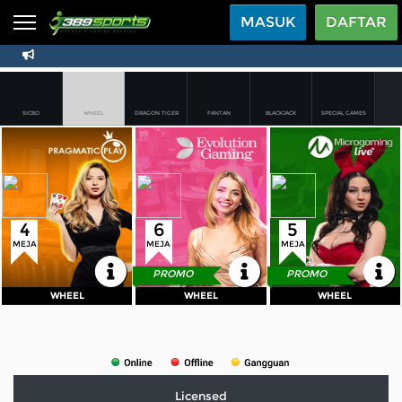
Beranda
MASUK
DAFTAR
Sports
BARU
PROMO
Live Casino
BARU
SICBO
WHEEL
DRAGON TIGER
FANTAN
BLACKJACK
SPECIAL GAMES
IDNPoker
BARU
Meja
Min
Max
Meja
Min
Max
Meja
Min
Max
Baccarat
5Rb
5Jt
Roulette
1Rb
20Jt
Roulette
1Rb
5Jt
Roulette
1Rb
20Jt
Baccarat
2Rb
10Jt
Baccarat
10Rb
7,5Jt
Slots
PROMO
Sicbo
2Rb
25Jt
Sicbo
2Rb
10Jt
Dragon Tiger
10Rb
7,5Jt
Blackjack
10Rb
50Jt
Dragon Tiger
10Rb
10Jt
Blackjack
25Rb
2,5Jt
Wheel
1Rb
1Jt
Blackjack
10Rb
20Jt
Sicbo
1Rb
5Jt
IDNLIVE
BARU
Dragon Tiger
5Rb
5Jt
Wheel
1Rb
10Jt
4
6
5
Stream N Spin
DAFTAR
MASUK
DAFTAR
MASUK
DAFTAR
MASUK
MEJA
MEJA
MEJA
KEMBALI
KEMBALI
KEMBALI
PROMO
PROMO
Arcade
PROMO
WHEEL
WHEEL
WHEEL
WHEEL
WHEEL
WHEEL
Table Games
Lottery
BARU
PROMO
IDNRaffle
Licensed